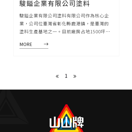
駿鎰企業有限公司塗料
駿鎰企業有限公司塗料有限公司作為核心企
業，公司位臺灣省彰化縣鹿港鎮，是臺灣的
塗料生產基地之一。目前廠房占地1500坪，
每棟廠房採用國內領先的半自動化生產製造
MORE
系統和嚴格的品質管制體系，保證了每樣駿
鎰企業有限公司塗料出產的產品品質都達到
業界的最高標淮。駿鎰企業有限公司塗料旗
下的產品金屬漆、電鍍漆、防銹塗料及水性
1
透明漆相關配套的各種著色劑、稀釋劑系列
及樹酯等化工產品，尤其在工業金屬漆及電
鍍漆方面更是市場首屈一指的品牌，產品內
銷廣東省、福建省、浙江省、蘇州省、是中
國市場金屬漆，電鍍漆領軍品牌。