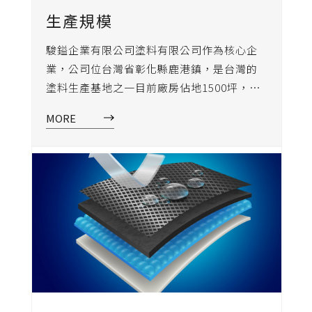
生產規模
駿鎰企業有限公司塗料有限公司作為核心企
業，公司位台灣省彰化縣鹿港鎮，是台灣的
塗料生產基地之一目前廠房佔地1500坪，每
棟廠房採用國內領先的半自動化生産製造系
MORE
統和嚴格的質量最管理體系，保證了每樣駿
鎰企業有限公司塗料出產的產品品質都達到
業界的最高標準。駿鎰企業有限公司塗料旗
下的産品金屬漆、電鍍漆、防鏽塗料及水性
透明漆相關配套的名種著色劑、稀釋劑系列
及樹酯等化工產品，尤其在工業金屬漆及電
鍍方面更是市場首屆一指的品牌，產品內銷
廣東省福建省、浙江省、蘇州省、是中國市
場金屬漆，電鍍漆領軍品牌。